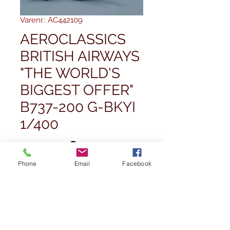
Varenr.: AC442109
AEROCLASSICS
BRITISH AIRWAYS
"THE WORLD'S
BIGGEST OFFER"
B737-200 G-BKYI
1/400
Pris
54,99 £
Phone
Email
Facebook
Antal
*
Ikke på lager