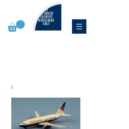
NY
ARTIKLER
TILFØJET
REGELMÆS
SIGT