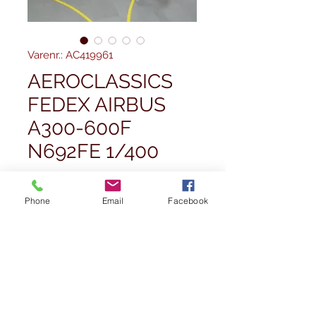
Varenr.: AC419961
AEROCLASSICS
FEDEX AIRBUS
A300-600F
N692FE 1/400
Pris
67,50 £
Phone
Email
Facebook
Antal
*
Ikke på lager
Giv besked når det er på lager