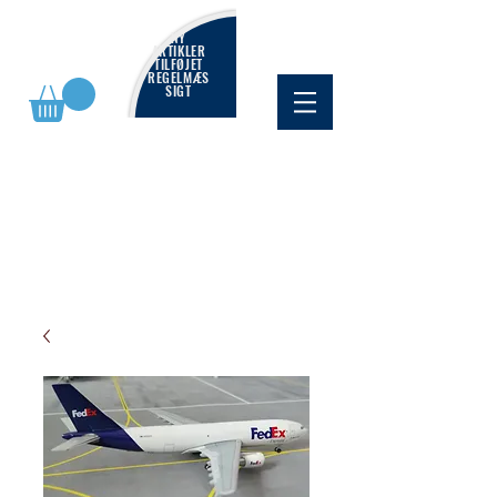
NY
ARTIKLER
TILFØJET
REGELMÆS
SIGT