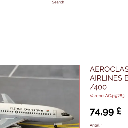
Search
AEROCLAS
AIRLINES 
/400
Varenr.: AC419783
P
74,99 £
Antal
*