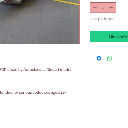
Ikke på lager
Giv beske
ECP 1/400 by Aeroclassics. Diecast model.
intended for serious collectors aged 14+