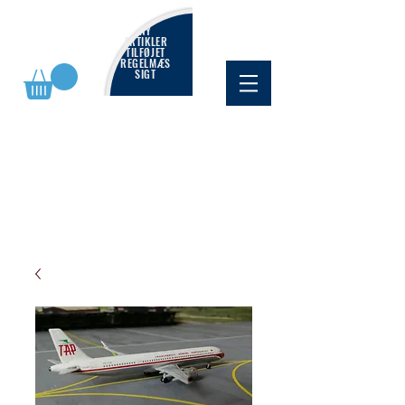
NY
ARTIKLER
TILFØJET
REGELMÆS
SIGT