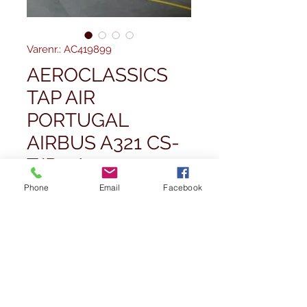
Varenr.: AC419899
AEROCLASSICS
TAP AIR
PORTUGAL
AIRBUS A321 CS-
TJR 1/400
Phone
Email
Facebook
Pris
59,99 £
Antal
*
Tilføj til kurv