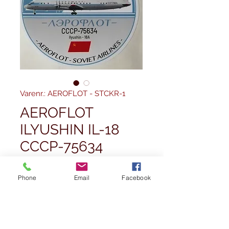
Varenr.: AEROFLOT - STCKR-1
AEROFLOT
ILYUSHIN IL-18
CCCP-75634
STICKER
EXCLUSIVE TO
Phone
Email
Facebook
WINGS400
Regulær
Salgspris
 4,99 £ 
4,49 £