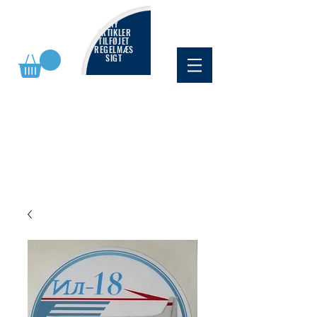
NY
ARTIKLER
TILFØJET
REGELMÆS
SIGT