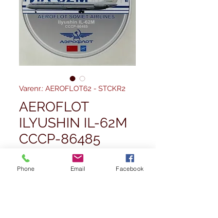
Varenr.: AEROFLOT62 - STCKR2
AEROFLOT
ILYUSHIN IL-62M
CCCP-86485
STICKER
EXCLUSIVE TO
Phone
Email
Facebook
WINGS400
Regulær
Salgspris
 4,99 £ 
4,49 £