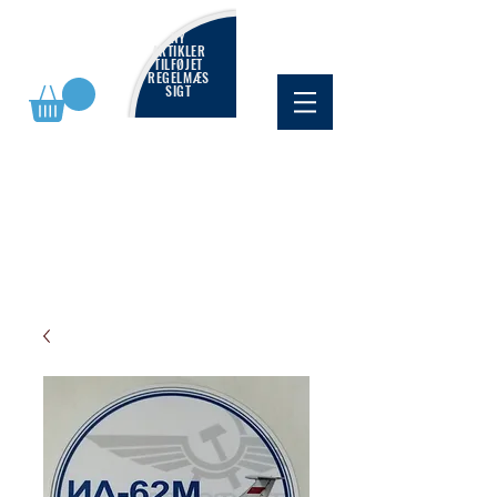
NY
ARTIKLER
TILFØJET
REGELMÆS
SIGT