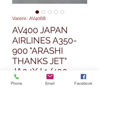
Varenr.: AV4068
AV400 JAPAN
AIRLINES A350-
900 "ARASHI
THANKS JET"
JA04XJ 1/400
Pris
49,99 £
Phone
Email
Facebook
Antal
*
Ikke på lager