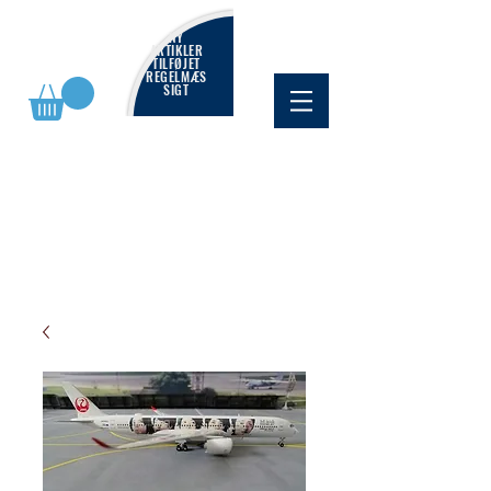
NY
ARTIKLER
TILFØJET
REGELMÆS
SIGT