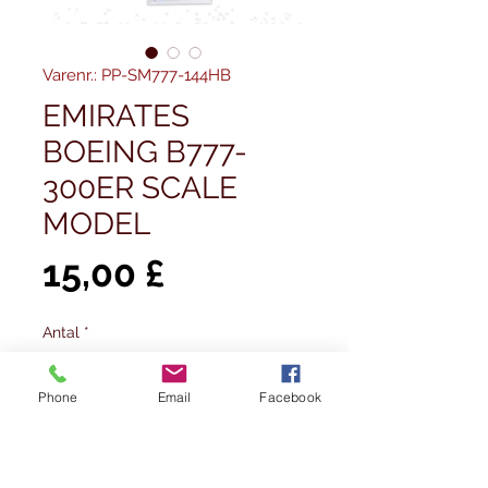
Varenr.: PP-SM777-144HB
EMIRATES
BOEING B777-
300ER SCALE
MODEL
Pris
15,00 £
Antal
*
Phone
Email
Facebook
Ikke på lager
Giv besked når det er på lager