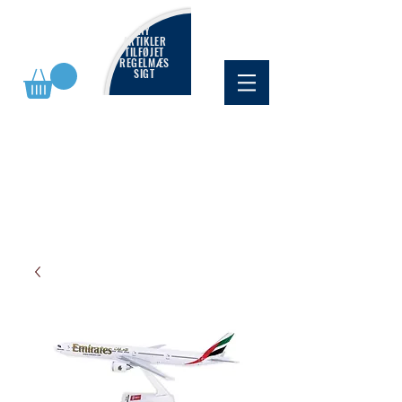
NY
ARTIKLER
TILFØJET
REGELMÆS
SIGT