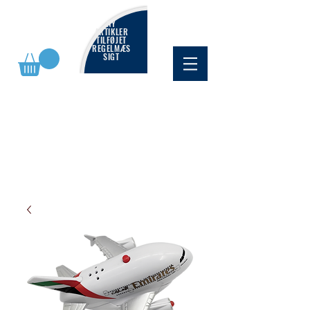
NY
ARTIKLER
TILFØJET
REGELMÆS
SIGT