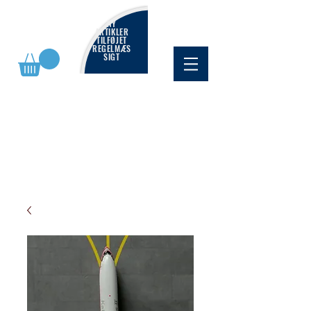
NY
ARTIKLER
TILFØJET
REGELMÆS
SIGT