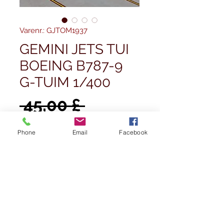
Varenr.: GJTOM1937
GEMINI JETS TUI
BOEING B787-9
G-TUIM 1/400
Regulær
 45,00 £ 
Salgspris
pris
40,50 £
Phone
Email
Facebook
Antal
*
Ikke på lager
Giv besked når det er på lager