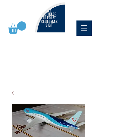
NY
ARTIKLER
TILFØJET
REGELMÆS
SIGT