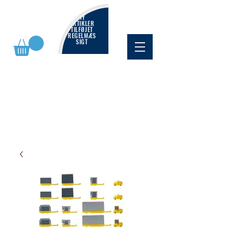
NY
ARTIKLER
TILFØJET
REGELMÆS
SIGT