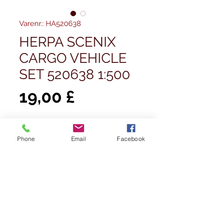
Varenr.: HA520638
HERPA SCENIX
CARGO VEHICLE
SET 520638 1:500
Pris
19,00 £
Antal
*
Phone
Email
Facebook
Ikke på lager
Giv besked når det er på lager
Set of cargo /container vechiles with