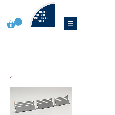
NY
ARTIKLER
TILFØJET
REGELMÆS
SIGT