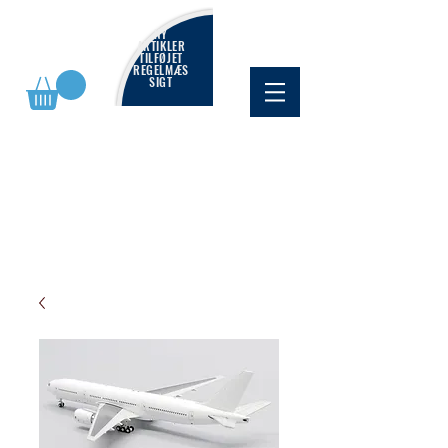
NY
ARTIKLER
TILFØJET
REGELMÆS
SIGT