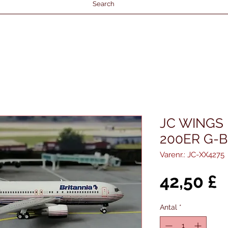
Search
JC WINGS 
200ER G-B
Varenr.: JC-XX4275
P
42,50 £
Antal
*