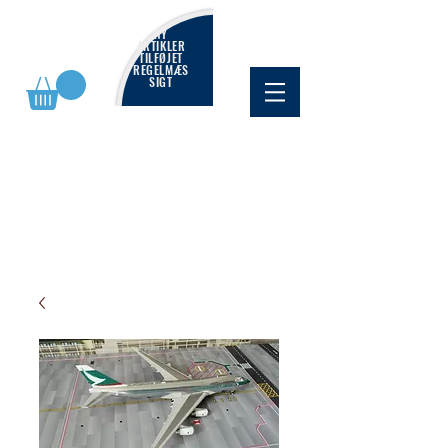
NY
ARTIKLER
TILFØJET
REGELMÆS
SIGT