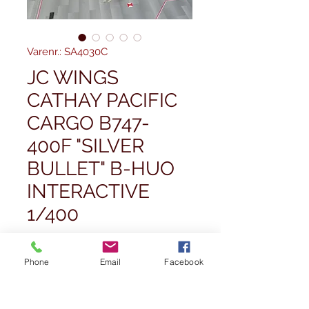
Varenr.: SA4030C
JC WINGS
CATHAY PACIFIC
CARGO B747-
400F "SILVER
BULLET" B-HUO
INTERACTIVE
1/400
Pris
59,99 £
Phone
Email
Facebook
Antal
*