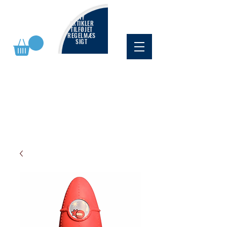
NY
ARTIKLER
TILFØJET
REGELMÆS
SIGT