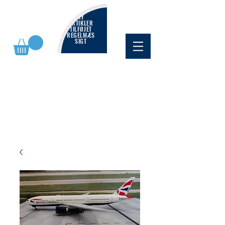
NY
ARTIKLER
TILFØJET
REGELMÆS
SIGT