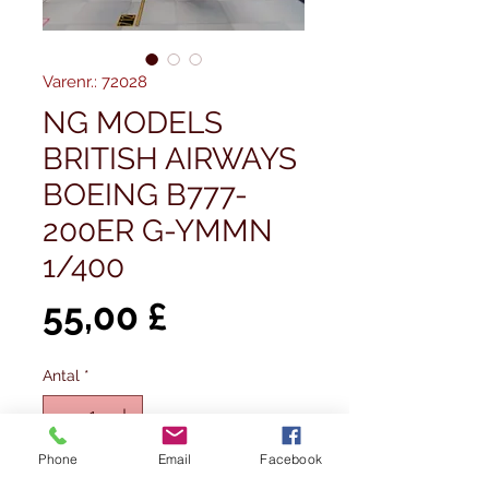
Varenr.: 72028
NG MODELS
BRITISH AIRWAYS
BOEING B777-
200ER G-YMMN
1/400
Pris
55,00 £
Antal
*
Ikke på lager
Phone
Email
Facebook