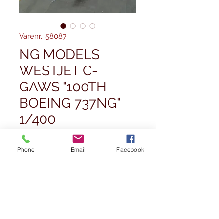
Varenr.: 58087
NG MODELS
WESTJET C-
GAWS "100TH
BOEING 737NG"
1/400
Pris
45,50 £
Phone
Email
Facebook
Antal
*
Ikke på lager