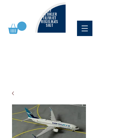
NY
ARTIKLER
TILFØJET
REGELMÆS
SIGT