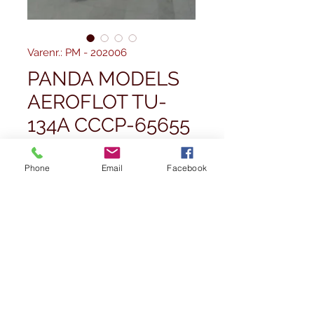
Varenr.: PM - 202006
PANDA MODELS
AEROFLOT TU-
134A CCCP-65655
1/400
Phone
Email
Facebook
Pris
59,99 £
Antal
*
Ikke på lager
Giv besked når det er på lager