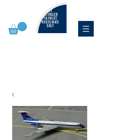
NY
ARTIKLER
TILFØJET
REGELMÆS
SIGT