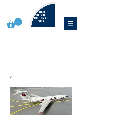
NY
ARTIKLER
TILFØJET
REGELMÆS
SIGT