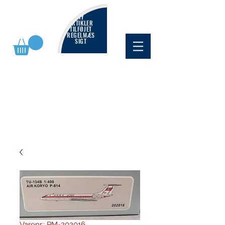
NY
ARTIKLER
TILFØJET
REGELMÆS
SIGT
Varenr.: PM-202016