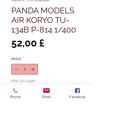
PANDA MODELS
AIR KORYO TU-
134B P-814 1/400
Pris
52,00 £
Antal
*
Ikke på lager
Giv besked når det er på lager
Phone
Email
Facebook
Air Koryo Tupolev TU-134B P-814 1/400
scale by Panda Models. Die-cast model.