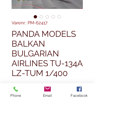
Varenr.: PM-62417
PANDA MODELS
BALKAN
BULGARIAN
AIRLINES TU-134A
LZ-TUM 1/400
Pris
41,99 £
Phone
Email
Facebook
Antal
*
Ikke på lager