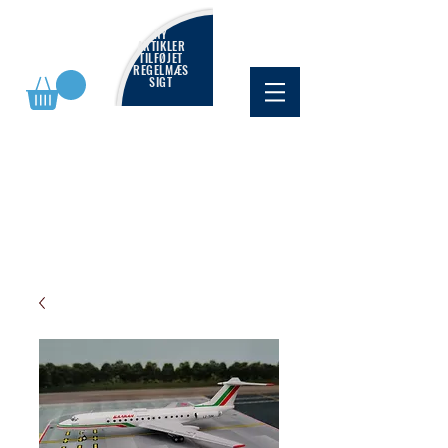
NY
ARTIKLER
TILFØJET
REGELMÆS
SIGT