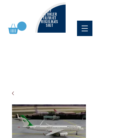
NY
ARTIKLER
TILFØJET
REGELMÆS
SIGT