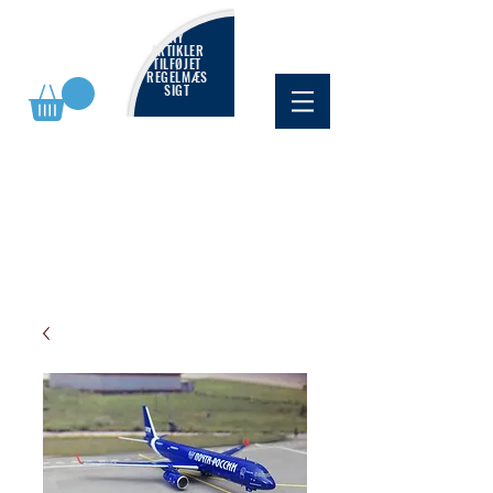
NY
ARTIKLER
TILFØJET
REGELMÆS
SIGT