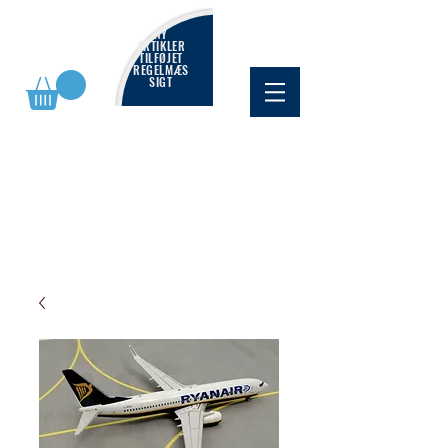
NY
ARTIKLER
TILFØJET
REGELMÆS
SIGT