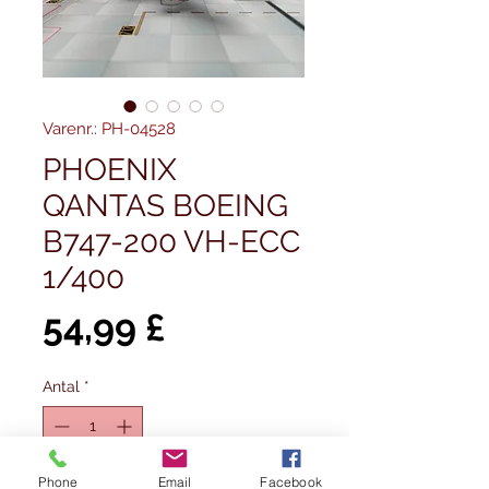
Varenr.: PH-04528
PHOENIX
QANTAS BOEING
B747-200 VH-ECC
1/400
Pris
54,99 £
Antal
*
Ikke på lager
Phone
Email
Facebook