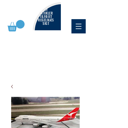
NY
ARTIKLER
TILFØJET
REGELMÆS
SIGT