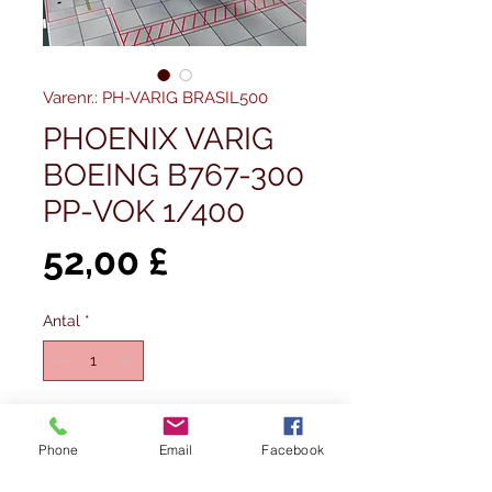
Varenr.: PH-VARIG BRASIL500
PHOENIX VARIG
BOEING B767-300
PP-VOK 1/400
Pris
52,00 £
Antal
*
Tilføj til kurv
Phone
Email
Facebook
Køb nu