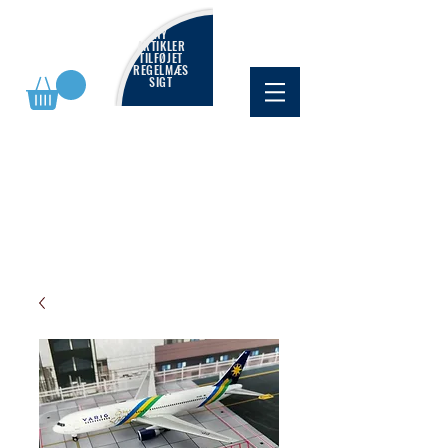
NY
ARTIKLER
TILFØJET
REGELMÆS
SIGT