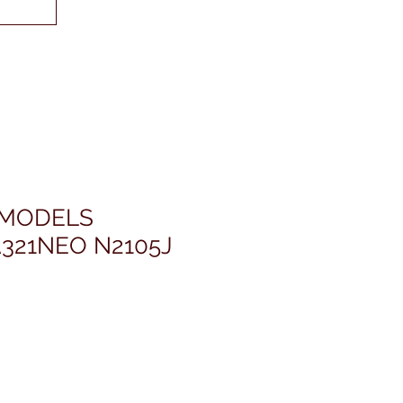
 MODELS
321NEO N2105J
ris