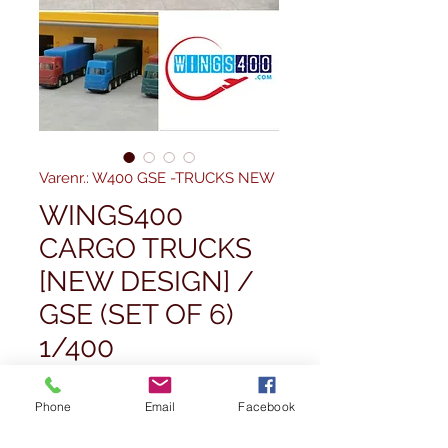
Varenr.: W400 GSE -TRUCKS NEW
WINGS400
CARGO TRUCKS
[NEW DESIGN] /
GSE (SET OF 6)
1/400
Pris
23,00 £
Phone
Email
Facebook
Antal
*