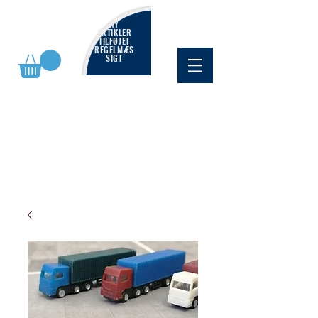
NY
ARTIKLER
TILFØJET
REGELMÆS
SIGT