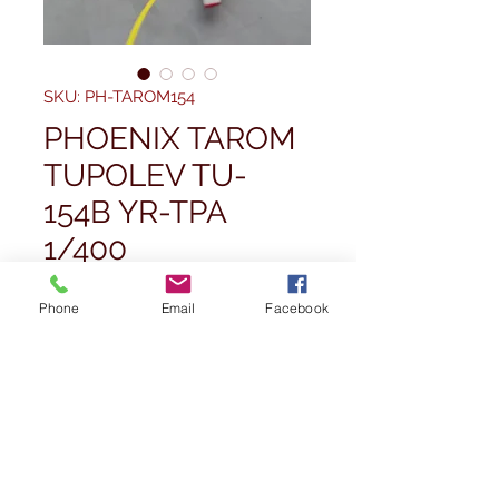
SKU: PH-TAROM154
PHOENIX TAROM
TUPOLEV TU-
154B YR-TPA
1/400
Precio
59,99 GBP
Phone
Email
Facebook
Cantidad
*
Agotado