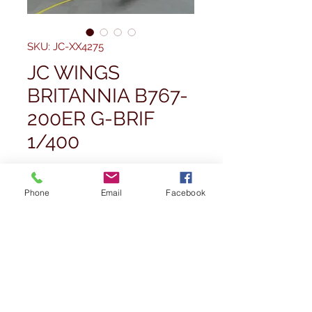
SKU: JC-XX4275
JC WINGS
BRITANNIA B767-
200ER G-BRIF
1/400
Pris
42,50 £
Phone
Email
Facebook
Antall
*
Utsolgt
Varsle når tilgjengelig