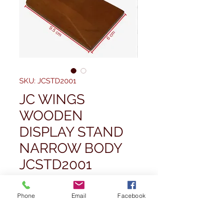
SKU: JCSTD2001
JC WINGS
WOODEN
DISPLAY STAND
NARROW BODY
JCSTD2001
Pris
16,99 £
Phone
Email
Facebook
Antall
*