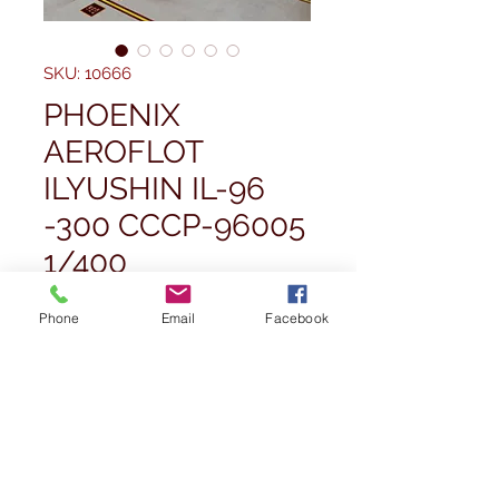
SKU: 10666
PHOENIX
AEROFLOT
ILYUSHIN IL-96
-300 CCCP-96005
1/400
Pris
124,99 £
Phone
Email
Facebook
Antall
*
Utsolgt