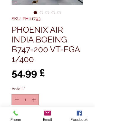
SKU: PH 11793
PHOENIX AIR
INDIA BOEING
B747-200 VT-EGA
1/400
Pris
54,99 £
Antall
*
Utsolgt
Phone
Email
Facebook
Varsle når tilgjengelig