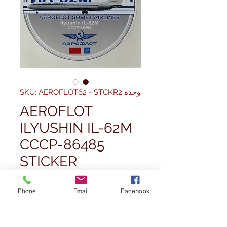
وحدة SKU: AEROFLOT62 - STCKR2
AEROFLOT
ILYUSHIN IL-62M
CCCP-86485
STICKER
EXCLUSIVE TO
WINGS400
Phone
Email
Facebook
سعر
 ‏4.99 UK£ 