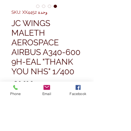
وحدة SKU: XX4452
JC WINGS
MALETH
AEROSPACE
AIRBUS A340-600
9H-EAL "THANK
YOU NHS" 1/400
الس
Phone
Email
Facebook
الكمية
*
غير متوفر