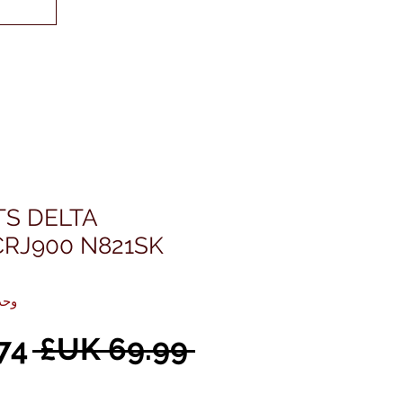
TS DELTA
CRJ900 N821SK
وحدة AL1965
سع
 ‏69.99 UK£ 
عاد