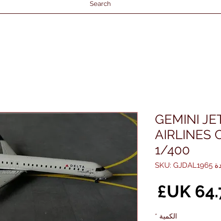
Search
GEMINI JE
AIRLINES 
1/400
SKU: GJD
ر
سعر
ي
البيع
الكمية
*