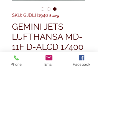
وحدة SKU: GJDLH1940
GEMINI JETS
LUFTHANSA MD-
11F D-ALCD 1/400
الس
Phone
Email
Facebook
الكمية
*
أضِف إلى العربة
اشترِ الآن