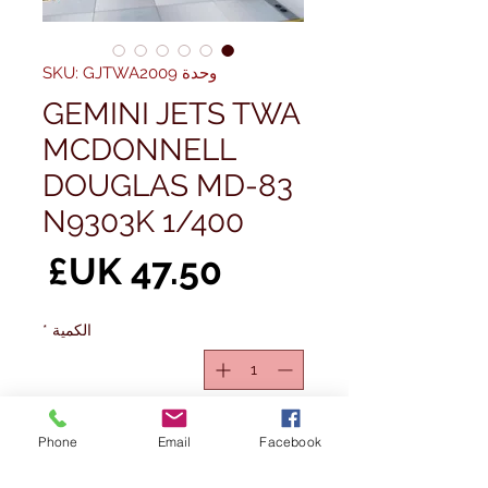
وحدة SKU: GJTWA2009
GEMINI JETS TWA
MCDONNELL
DOUGLAS MD-83
N9303K 1/400
الس
الكمية
*
غير متوفر
Phone
Email
Facebook
إخطار عند توفره