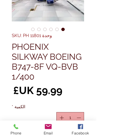
وحدة SKU: PH 11801
PHOENIX
SILKWAY BOEING
B747-8F VQ-BVB
1/400
الس
الكمية
*
غير متوفر
Phone
Email
Facebook