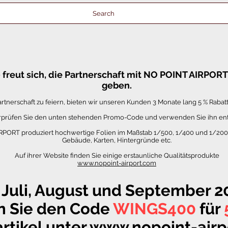
Search
freut sich, die Partnerschaft mit NO POINT AIRPORT
geben.
tnerschaft zu feiern, bieten wir unseren Kunden 3 Monate lang 5 % Rabat
erprüfen Sie den unten stehenden Promo-Code und verwenden Sie ihn en
PORT produziert hochwertige Folien im Maßstab 1/500, 1/400 und 1/20
Gebäude, Karten, Hintergründe etc.
Auf ihrer Website finden Sie einige erstaunliche Qualitätsprodukte
www.nopoint-airport.com
 Juli, August und September 2
 Sie den Code
WINGS400
für
rtikel unter
www.nopoint-airp