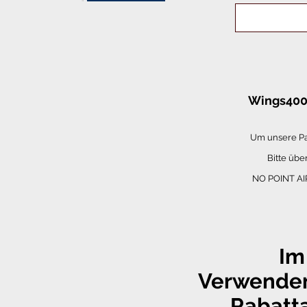
IG
Wings400 
Um unsere Par
Bitte üb
NO POINT AIR
Im
Verwenden
Rabatta