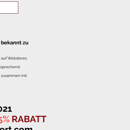
 bekannt zu
t auf Webstores.
tsprechend.
0 zusammen mit
021
5%
RABATT
ort.com