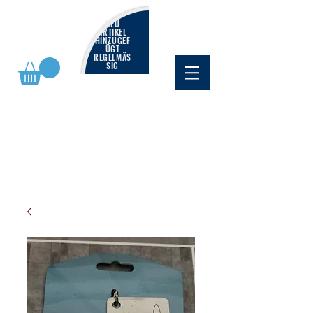
NEU
ARTIKEL
HINZUGEF
ÜGT
REGELMÄS
SIG