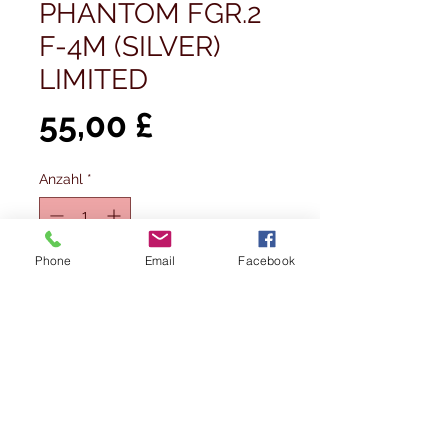
PHANTOM FGR.2
F-4M (SILVER)
LIMITED
Preis
55,00 £
Anzahl
*
Nicht verfügbar
Phone
Email
Facebook
Benachrichtigen lassen
McDonnell Douglas Phantom FGR.2 F-
4M fuselage skin tags by Fuselage
Creations. Limited edition of 999
pieces.