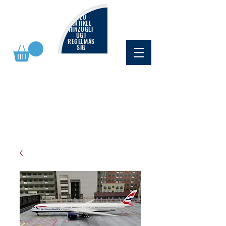
NEU
ARTIKEL
HINZUGEF
ÜGT
REGELMÄS
SIG