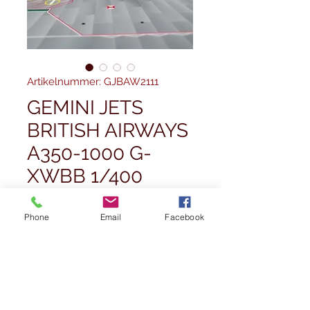
Artikelnummer: GJBAW2111
GEMINI JETS
BRITISH AIRWAYS
A350-1000 G-
XWBB 1/400
Preis
59,99 £
Phone
Email
Facebook
Anzahl
*
Nicht verfügbar