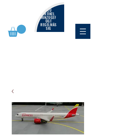
NEU
ARTIKEL
HINZUGEF
ÜGT
REGELMÄS
SIG