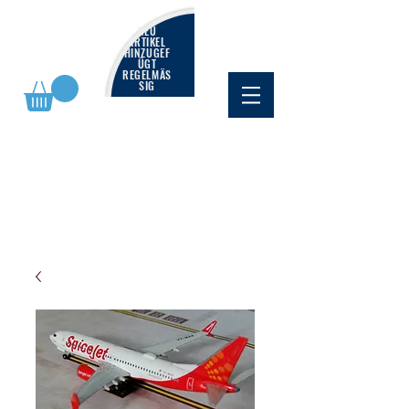
NEU
ARTIKEL
HINZUGEF
ÜGT
REGELMÄS
SIG