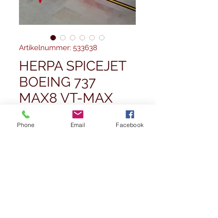
Artikelnummer: 533638
HERPA SPICEJET
BOEING 737
MAX8 VT-MAX
1/500
Phone
Email
Facebook
Preis
25,50 £
Anzahl
*
Nicht verfügbar