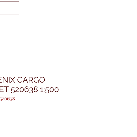
ENIX CARGO
ET 520638 1:500
A520638
reis