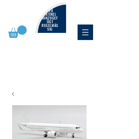
NEU
ARTIKEL
HINZUGEF
ÜGT
REGELMÄS
SIG