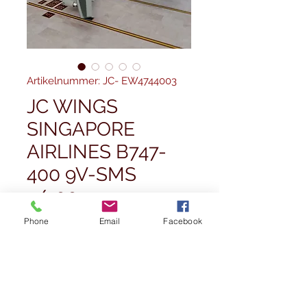
Artikelnummer: JC- EW4744003
JC WINGS
SINGAPORE
AIRLINES B747-
400 9V-SMS
1/400
Preis
45,00 £
Phone
Email
Facebook
Anzahl
*