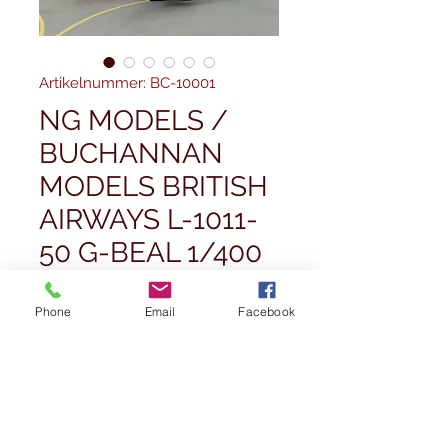
Artikelnummer: BC-10001
NG MODELS /
BUCHANNAN
MODELS BRITISH
AIRWAYS L-1011-
50 G-BEAL 1/400
Preis
55,00 £
Phone
Email
Facebook
Anzahl
*
Nicht verfügbar