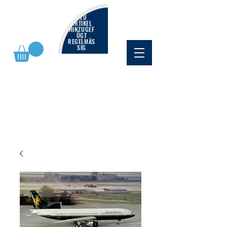
NEU
ARTIKEL
HINZUGEF
ÜGT
REGELMÄS
SIG